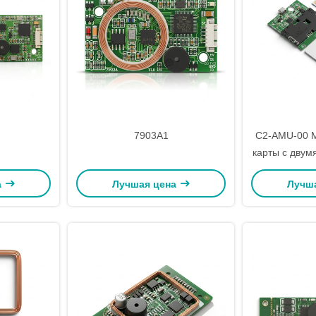
7903А1
C2-AMU-00 М
карты с двум
в 1 Модуль 
а
Лучшая цена
Лучш
IS