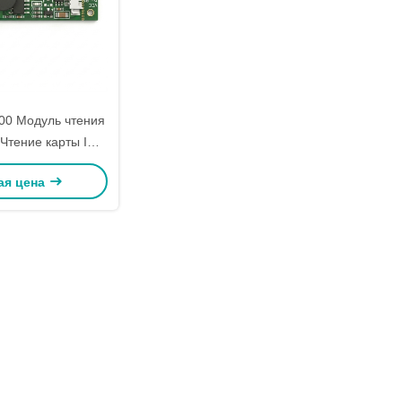
0 Модуль чтения
Чтение карты IC
ысокочастотный
ая цена
ты M1 Fudan F08
SB интерфейс