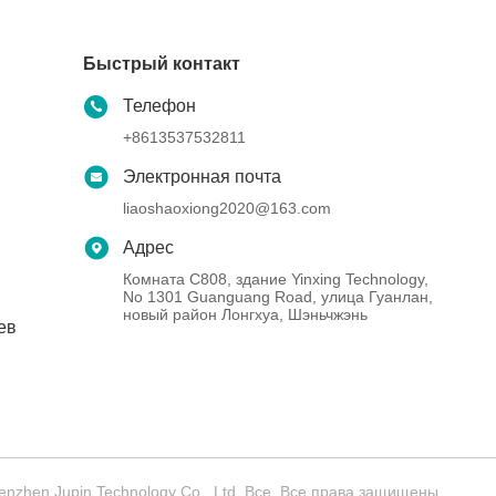
Быстрый контакт
Телефон
+8613537532811
Электронная почта
liaoshaoxiong2020@163.com
Адрес
Комната C808, здание Yinxing Technology,
No 1301 Guanguang Road, улица Гуанлан,
новый район Лонгхуа, Шэньчжэнь
ев
zhen Jupin Technology Co., Ltd. Все. Все права защищены.