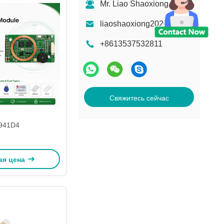
Mr. Liao Shaoxiong
liaoshaoxiong2020@163.com
+8613537532811
Свяжитесь сейчас
941D4
ая цена