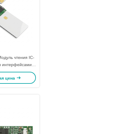
одуль чтения IC-
я интерфейсами 2
чтения протокола
ая цена
O14443A