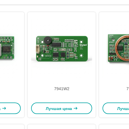
7941W2
7
а
Лучшая цена
Лучш