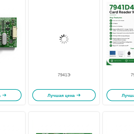
7941Э
7
а
Лучшая цена
Лучш