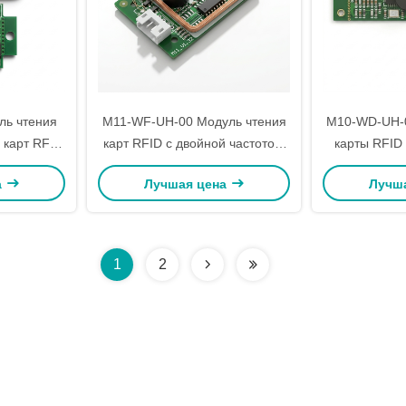
ль чтения
M11-WF-UH-00 Модуль чтения
M10-WD-UH-0
 карт RFID
карт RFID с двойной частотой,
карты RFID 
Модуль
комбинированная
13.56MHz В
а
Лучшая цена
Лучш
печатков
идентификационная карта +
чтение кар
 доступа
чтение карт IC USB, без
Карта U
ading USB
драйвера
1
2