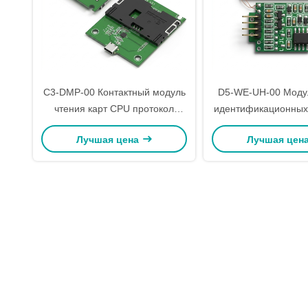
C3-DMP-00 Контактный модуль
D5-WE-UH-00 Моду
чтения карт CPU протокол
идентификационных
ISO7816 PCSC Стандартный
Reader 125kHz 
Лучшая цена
Лучшая цен
чтение карт IC Карта PSAM
идентификации от
Карта USB 2.0
пальцев Контроль
Reader Head UID Re
Interface