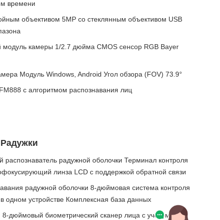
ом времени
ойным объективом 5MP со стеклянным объективом USB
пазона
 модуль камеры 1/2.7 дюйма CMOS сенсор RGB Bayer
ера Модуль Windows, Android Угол обзора (FOV) 73.9°
-FM888 с алгоритмом распознавания лиц
 Радужки
 распознаватель радужной оболочки Терминал контроля
офокусирующий линза LCD с поддержкой обратной связи
навания радужной оболочки 8-дюймовая система контроля
 в одном устройстве Комплексная база данных
ion 8-дюймовый биометрический сканер лица с учетом USB