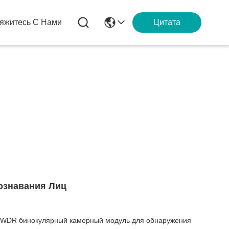
яжитесь С Нами
Цитата
ознавания Лиц
0 WDR бинокулярный камерный модуль для обнаружения