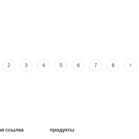
2
3
4
5
6
7
8
я ссылка
продукты