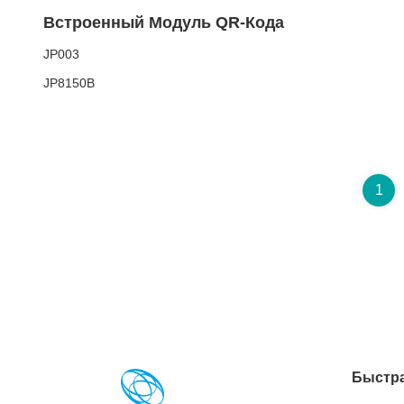
Встроенный Модуль QR-Кода
JP003
JP8150B
1
Быстра