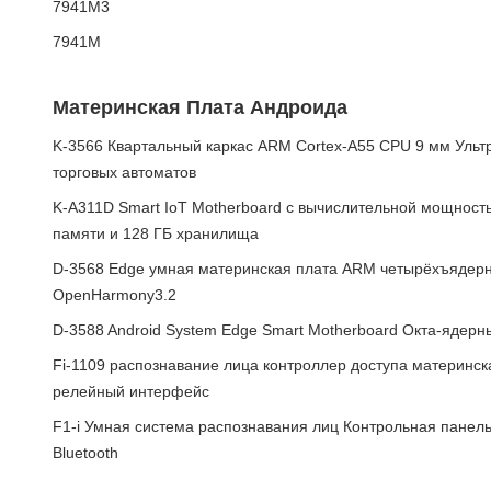
7941М3
7941М
Материнская Плата Андроида
K-3566 Квартальный каркас ARM Cortex-A55 CPU 9 мм Ульт
торговых автоматов
K-A311D Smart IoT Motherboard с вычислительной мощност
памяти и 128 ГБ хранилища
D-3568 Edge умная материнская плата ARM четырёхъядер
OpenHarmony3.2
D-3588 Android System Edge Smart Motherboard Окта-ядерн
Fi-1109 распознавание лица контроллер доступа материнск
релейный интерфейс
F1-i Умная система распознавания лиц Контрольная панель
Bluetooth