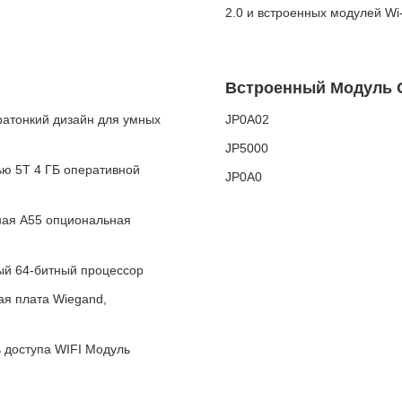
2.0 и встроенных модулей Wi-F
Встроенный Модуль 
ратонкий дизайн для умных
JP0A02
JP5000
ью 5T 4 ГБ оперативной
JP0A0
ная A55 опциональная
ый 64-битный процессор
ая плата Wiegand,
 доступа WIFI Модуль