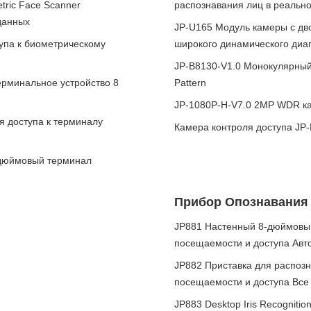
ric Face Scanner
распознавания лиц в реальн
данных
JP-U165 Модуль камеры с дв
упа к биометрическому
широкого динамического диа
JP-B8130-V1.0 Монокулярный
ерминальное устройство 8
Pattern
JP-1080P-H-V7.0 2MP WDR кам
я доступа к терминалу
Камера контроля доступа JP
 дюймовый терминал
Прибор Опознавания
JP881 Настенный 8-дюймовый
посещаемости и доступа Авт
JP882 Приставка для распоз
посещаемости и доступа Все
JP883 Desktop Iris Recognit