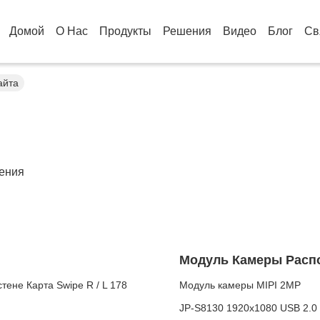
Домой
О Нас
Продукты
Решения
Видео
Блог
Св
айта
ения
Модуль Камеры Расп
ене Карта Swipe R / L 178
Модуль камеры MIPI 2MP
JP-S8130 1920x1080 USB 2.