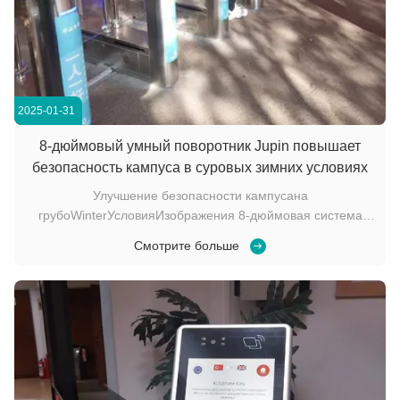
2025-01-31
8-дюймовый умный поворотник Jupin повышает
безопасность кампуса в суровых зимних условиях
Улучшение безопасности кампусана
грубоWinterУсловияИзображения 8-дюймовая система
турникетов из нержавеющей стали Jupin была
Смотрите больше
установлена в одном из университетов для решения
проблем безопасности и доступности в зимние
условия.распознавание лицИ...бесконтактная
аутентификация карты, решение обеспечив...