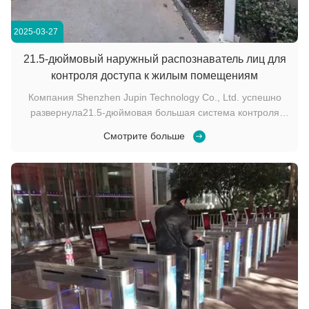
2025-03-27
21.5-дюймовый наружный распознаватель лиц для
контроля доступа к жилым помещениям
Компания Shenzhen Jupin Technology Co., Ltd. успешно
развернула21.5-дюймовая большая система контроля
доступа с распознаванием лицаЭто передовое устройство
Смотрите больше
повышает безопасность и удобство при одновременной
интеграции интеллектуальных функций, предназначенных
для наружных условий. Основные моменты п...