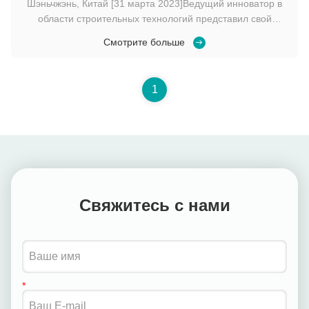
Шэньчжэнь, Китай [31 марта 2023]Ведущий инноватор в
непревзойденную точность в реальных операциях
области строительных технологий представил свой
последний прорыв: 13.3-дюймовый башенный кран
Смотрите больше
Антиколлизионная интегрированная машина,
инновационное решение, предназначенное для
повышения безопасности и эффективности на площадках
1
строительства с вы...
Свяжитесь с нами