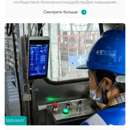
сообществом,безопасностьиудобствоДля повышения
безопасности и эффективности управления жилыми
Смотрите больше
сообществами, обеспечивая при этом бесперебойный
доступ,Мы успешно развернули наш100,1-дюймовый
терминал контроля доступа с распознаванием
лицаРезультаты были очень положительными и ...
2025-04-07