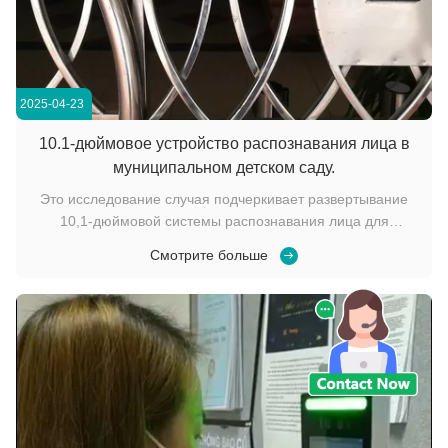
2025-04-23
10.1-дюймовое устройство распознавания лица в
муниципальном детском саду.
Это исследование случая подчеркивает развертывание
10,1-дюймовой системы распознавания лица для
регистрации в Муниципальный детский садУстройство,
Смотрите больше
установленное на входах в детские сады и в воротах
жилых домов, служит важным инструментом для
повышения безопасности, оптимизации управления
посещаемост...