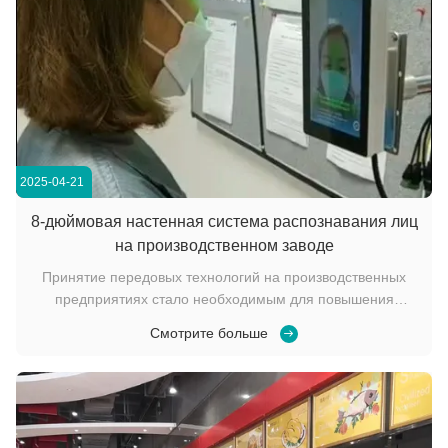
2025-04-21
8-дюймовая настенная система распознавания лиц
на производственном заводе
Принятие передовых технологий на производственных
предприятиях стало необходимым для повышения
эффективности и безопасности работы.В данном
Смотрите больше
тематическом исследовании описывается успешное
внедрение 8-дюймовой настенной системы
распознавания лиц на средних производственных
предприятиях.Система была ра...