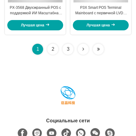
PX-3568 Двухэкранный POS с
P3X Smart POS Terminal
поддержкой ИИ Масштабная
Mainboard с первичной LVDS,
материнская плата 1080p eDP
вторичной LVDS, первичной
интерфейс 4-польный 3,5 мм
EDP, вторичной EDP
Лучшая цена
Лучшая цена
разъем
1
2
3
Социальные сети