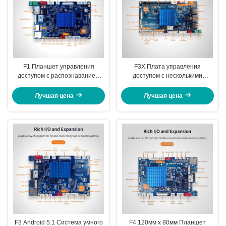
F1 Планшет управления
F3X Плата управления
доступом с распознаванием
доступом с несколькими
лица Powered by Rockchip PX30
входами/выходами и
USB 2.0 ports
расширением для
Лучшая цена
Лучшая цена
распознавания лиц с
поддержкой декодирования
1080p FHD
F3 Android 5.1 Система умного
F4 120мм х 80мм Планшет