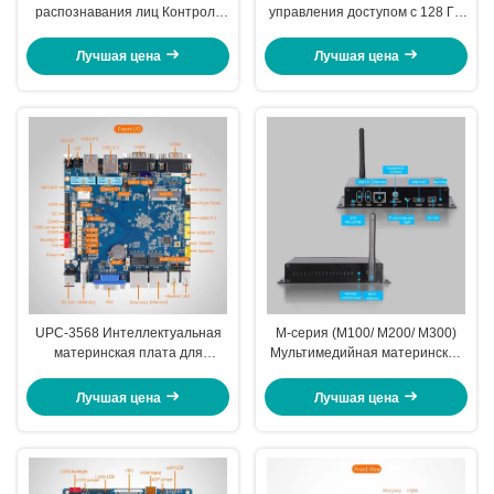
распознавания лиц Контроль
управления доступом с 128 ГБ
доступа Rockchip RK3288
ROM + 4 ГБ ОЗУ
Лучшая цена
Лучшая цена
UPC-3568 Интеллектуальная
М-серия (M100/ M200/ M300)
материнская плата для
Мультимедийная материнская
промышленных вычислений,
плата с коробкой 156*89*28 мм
односторонний защищенный
индикаторный свет
Лучшая цена
Лучшая цена
от несанкционированного
дистанционного управления/ В
доступа интерфейс управления
режиме ожидания
WiFi 6