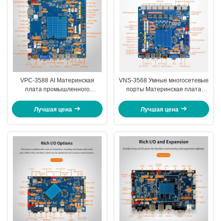
VPC-3588 AI Материнская
VNS-3568 Умные многосетевые
плата промышленного
порты Материнская плата
вычисления поддержка
RJ116 интерфейс кассового
int4/int8/int16/FP16/BF16/TF32
ящика 1Tops Вычислительная
Лучшая цена
Лучшая цена
HDMI 2.1 Интерфейс
мощность