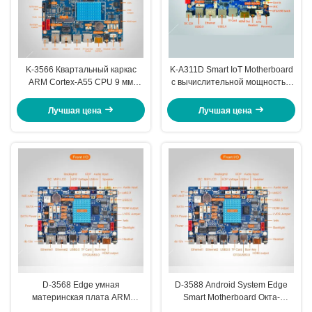
K-3566 Квартальный каркас
K-A311D Smart IoT Motherboard
ARM Cortex-A55 CPU 9 мм
с вычислительной мощностью
Ультратонкий дизайн для
5T 4 ГБ оперативной памяти и
умных торговых автоматов
128 ГБ хранилища
Лучшая цена
Лучшая цена
D-3568 Edge умная
D-3588 Android System Edge
материнская плата ARM
Smart Motherboard Окта-
четырёхъядерная A55
ядерный 64-битный процессор