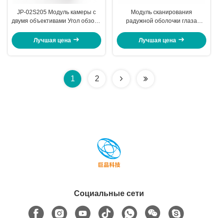
JP-02S205 Модуль камеры с
Модуль сканирования
двумя объективами Угол обзора
радужной оболочки глаза
90° Апертура (F-число) 2.4
JP16M, процессор SSC338Q,
форматы изображений
Лучшая цена
Лучшая цена
радужной оболочки глаза K1,
K2, K3, K7
1
2
Социальные сети