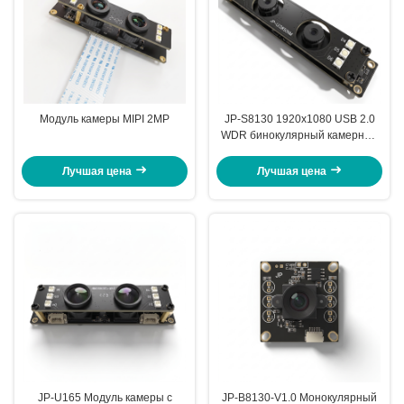
Модуль камеры MIPI 2MP
JP-S8130 1920x1080 USB 2.0
WDR бинокулярный камерный
модуль для обнаружения
распознавания лиц в реальном
Лучшая цена
Лучшая цена
времени
JP-U165 Модуль камеры с
JP-B8130-V1.0 Монокулярный