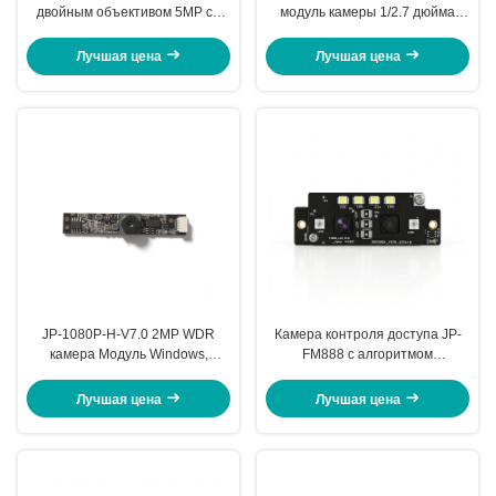
двойным объективом 5MP со
модуль камеры 1/2.7 дюйма
стеклянным объективом USB
CMOS сенсор RGB Bayer
широкого динамического
Pattern
Лучшая цена
Лучшая цена
диапазона
JP-1080P-H-V7.0 2MP WDR
Камера контроля доступа JP-
камера Модуль Windows,
FM888 с алгоритмом
Android Угол обзора (FOV) 73.9°
распознавания лиц
Лучшая цена
Лучшая цена