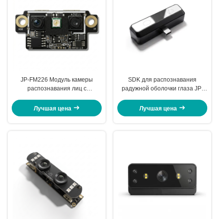
JP-FM226 Модуль камеры
SDK для распознавания
распознавания лиц с
радужной оболочки глаза JP-
искусственным интеллектом
iM26T, 8 мегапикселей, FAR
<0,001%, FRR <1%, DC 5V,
Лучшая цена
Лучшая цена
автофокус