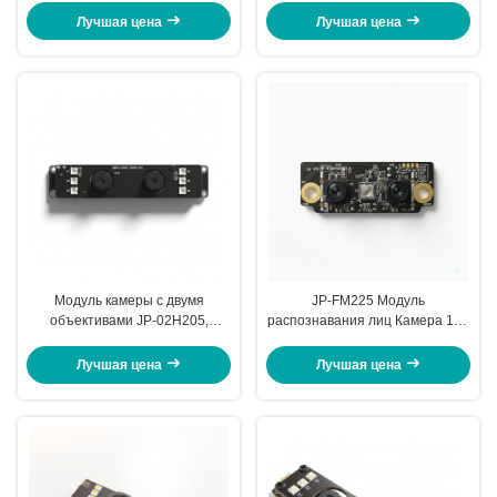
оболочки глаза 5 мегапикселей
Лучшая цена
Лучшая цена
Инфракрасный 810 нм Черный
Модуль камеры с двумя
JP-FM225 Модуль
объективами JP-02H205,
распознавания лиц Камера 100
электронный затвор, 30 кадров
пользователей 98,85%
в секунду при разрешении
Точность Интерфейс USB
Лучшая цена
Лучшая цена
1080p