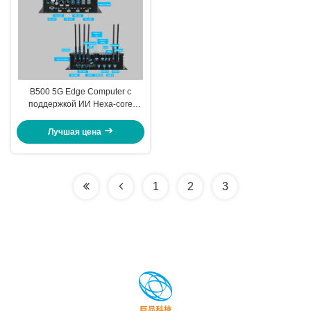
B500 5G Edge Computer с
поддержкой ИИ Hexa-core
RK3399 Pro процессор 3.0
TOPS Al Computing
Лучшая цена
1
2
3