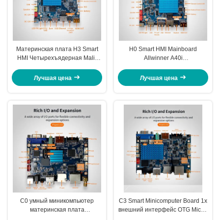
Материнская плата H3 Smart
H0 Smart HMI Mainboard
HMI Четырехъядерная Mali-
Allwinner A40i
T764 4-польный 3,5 мм
четырехъядерный Cortex-A7
разъемные наушники
@1.2GHz Android 7.1
Лучшая цена
Лучшая цена
C0 умный миникомпьютер
C3 Smart Minicomputer Board 1x
материнская плата
внешний интерфейс OTG Micro-
двухъядерный Mali-400MP2
USB с портами USB 2.0 (2 Ext. +