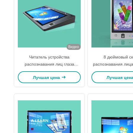
Видео
Читатель устройства
8 дюймовый с
распознавания лиц глаза
распознавания лица
тетеревятника термальный 8-
Лучшая цена
Лучшая цен
дюймовая крытая версия
Android 7,1