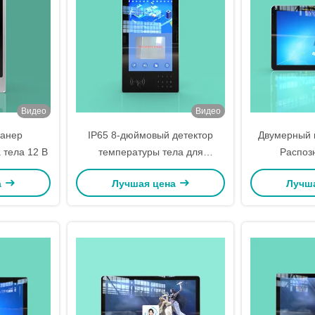
Видео
Видео
канер
IP65 8-дюймовый детектор
Двумерный 
 тела 12 В
температуры тела для
Распоз
сканирования лица 2-
Обнаружение
а
Лучшая цена
Лучш
дюймовый двумерный код
В Пров
колонка карты