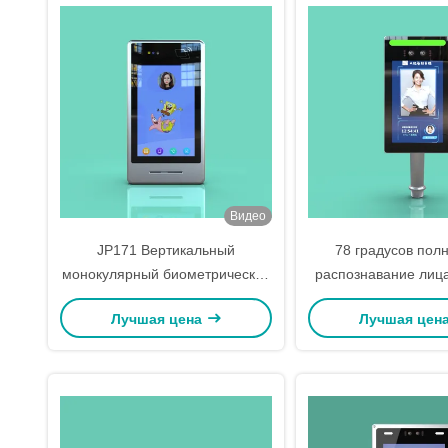
Большой емкости хранилища
Видео
JP171 Вертикальный
78 градусов пол
монокулярный биометрический
распознавание лица
сканер лица 7-дюймовый с
доступа 8 дюймовый
Лучшая цена
Лучшая цен
функцией прокрутки карты для
карты Стрижка R
отсчета посещаемости Android
11 Система