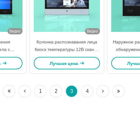
Видео
Видео
рения
Колонка распознавания лица
Наружное ра
ела с
Киоск температуры 12В сканер
обнаружени
 лица,
температуры лица
колонка к
а
Лучшая цена
Лучш
а стене
1
2
3
4