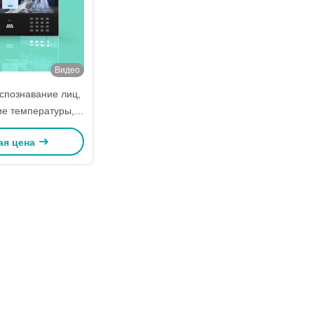
Видео
спознавание лиц,
е температуры,
иоска 8 дюймов
ая цена