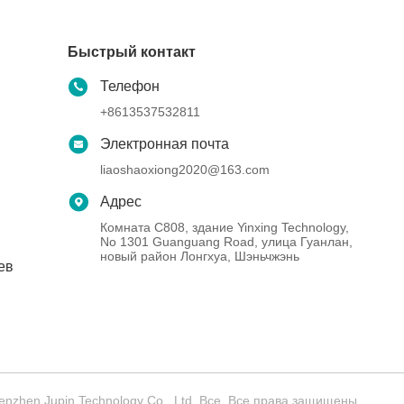
Быстрый контакт
Телефон
+8613537532811
Электронная почта
liaoshaoxiong2020@163.com
Адрес
Комната C808, здание Yinxing Technology,
No 1301 Guanguang Road, улица Гуанлан,
новый район Лонгхуа, Шэньчжэнь
ев
zhen Jupin Technology Co., Ltd. Все. Все права защищены.