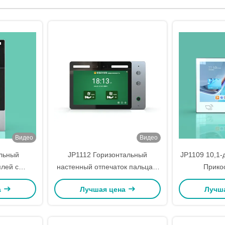
Видео
Видео
льный
JP1112 Горизонтальный
JP1109 10,1
лей с
настенный отпечаток пальца и
Прико
альцев и
распознавание лица
бесконт
а
Лучшая цена
Лучш
управления
Визуальный терминал контроля
прикоснов
ому 10.1-
доступа к интеркому 10,1
управле
HD
дюйма
Многофу