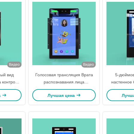
интеграци
сенсорн
Видео
Видео
ный вид
Голосовая трансляция Врата
5-дюймов
 контроль
распознавания лица
настенное 
 столб Тип
Устройство для посещения 7
устройство 
а
Лучшая цена
Лучш
 / L 1
дюймовый тип колонки
для лица
распоз