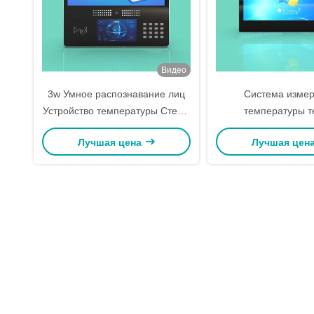
Видео
3w Умное распознавание лиц
Система изме
Устройство температуры Стены
температуры т
подвешенная температура
распознаванием
Лучшая цена
Лучшая цен
Контроль доступа
установленная н
распознавание лиц