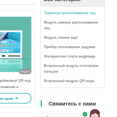
Терминал распознавания лиц
Модуль камеры распознавания
лиц
Модуль чтения карт
Прибор опознавания радужки
Материнская плата андроида
Встроенный модуль отпечатков
пальцев
Видео
-дюймовый QR-код
Встроенный модуль QR-кода
сновение и
актный RFID-
ая цена
ение Терминал
Свяжитесь с нами
ния доступом
нкциональная