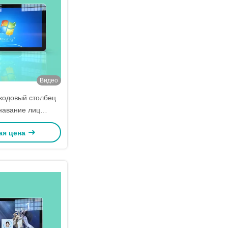
Видео
кодовый столбец
навание лиц
 температуры 3,3
ая цена
едите карту