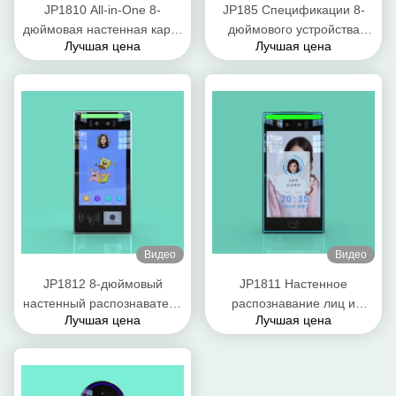
JP1810 All-in-One 8-
JP185 Спецификации 8-
дюймовая настенная карта
дюймового устройства
Лучшая цена
Лучшая цена
распознавания лиц
распознавания лица, QR-
Планшет контроля доступа
кода и считывателя карт
поддерживает хранение до
Все в одном устройстве
50 000 лиц
быстрый ответ
Видео
Видео
JP1812 8-дюймовый
JP1811 Настенное
настенный распознаватель
распознавание лиц и
Лучшая цена
Лучшая цена
лиц QR-код Читатель
контроль доступа к картам
устройства контроля
Все в одном устройстве 8-
доступа Улучшенная
дюймовый с чипсетом
безопасность
Android RK3568