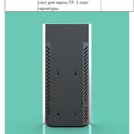
слот для карты TF, 1 порт
гарнитуры