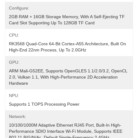
Configure:
2GB RAM + 16GB Storage Memory, With A Self-Ejecting TF 
Card Slot Supporting Up To 128GB TF Card
CPU:
RK3568 Quad-Core 64-Bit Cortex-A55 Architecture, Built On 
High-End 22nm Process, Up To 2.0GHz
GPU:
ARM Mali-G52EE, Supports OpenGLES 1.1/2.0/3.2, OpenCL 
2.0, Vulkan 1.1, With High-Performance 2D Acceleration 
Hardware
NPU:
Supports 1 TOPS Processing Power
Network:
10/100/1000M Adaptive Ethernet RJ45 Port, Built-In High-
Performance SDIO Interface Wi-Fi Module, Supports IEEE 
802.11 B/g/n/ac, Default Single-Frequency 2.4GHz