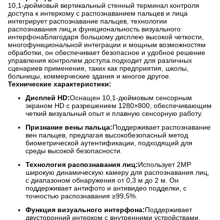
10,1-дюймовый вертикальный стенный терминал контроля
доступа к интеркому с распознаванием пальцев и лица
интегрирует распознавание пальцев, технологии
распознавания лиц,и функциональность визуального
интерфонаБлагодаря большому дисплею высокой четкости,
многофункциональной интеграции и мощным возможностям
обработки, он обеспечивает безопасное и удобное решение
управления контролем доступа.подходит для различных
сценариев применения, таких как предприятия, школы,
больницы, коммерческие здания и многое другое.
Технические характеристики:
Дисплей HD:
Оснащен 10,1-дюймовым сенсорным
экраном HD с разрешением 1280×800, обеспечивающим
четкий визуальный опыт и плавную сенсорную работу.
Признание вены пальца:
Поддерживает распознавание
вен пальцев, предлагая высокобезопасный метод
биометрической аутентификации, подходящий для
среды высокой безопасности.
Технология распознавания лиц:
Использует 2MP
широкую динамическую камеру для распознавания лиц,
с диапазоном обнаружения от 0,3 м до 2 м. Он
поддерживает антифото и антивидео подделки, с
точностью распознавания ≥99,5%.
Функция визуального интерфона:
Поддерживает
двусторонний интерком с внутренними устройствами,