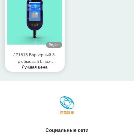
промышленного класса
Видео
JP1815 Барьерный 8-
дюймовый Linux-
Лучшая цена
базированный
распознавание лиц All-in-
One Terminal соотношение
сторон 16: 9
Социальные сети