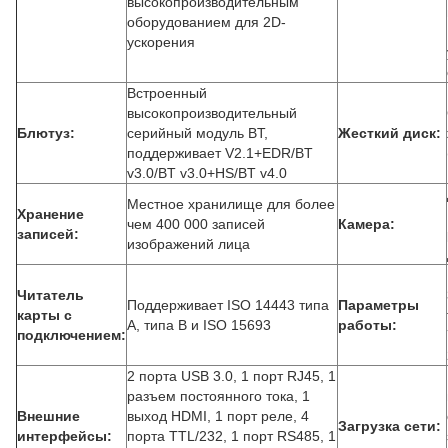
высокопроизводительным
оборудованием для 2D-
ускорения
Встроенный
высокопроизводительный
Блютуз:
серийный модуль BT,
Жесткий диск:
поддерживает V2.1+EDR/BT
v3.0/BT v3.0+HS/BT v4.0
Местное хранилище для более
Хранение
чем 400 000 записей
Камера:
записей:
изображений лица
Читатель
Поддерживает ISO 14443 типа
Параметры
карты с
А, типа В и ISO 15693
работы:
подключением:
2 порта USB 3.0, 1 порт RJ45, 1
разъем постоянного тока, 1
Внешние
выход HDMI, 1 порт реле, 4
Загрузка сети:
интерфейсы:
порта TTL/232, 1 порт RS485, 1