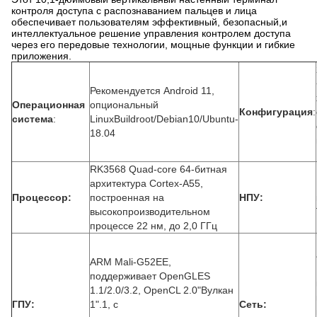
контроля доступа с распознаванием пальцев и лица
обеспечивает пользователям эффективный, безопасный,и
интеллектуальное решение управления контролем доступа
через его передовые технологии, мощные функции и гибкие
приложения.
Рекомендуется Android 11,
Операционная
опциональный
Конфигурация
:
система
:
LinuxBuildroot/Debian10/Ubuntu-
18.04
RK3568 Quad-core 64-битная
архитектура Cortex-A55,
Процессор:
построенная на
НПУ:
высокопроизводительном
процессе 22 нм, до 2,0 ГГц
ARM Mali-G52EE,
поддерживает OpenGLES
1.1/2.0/3.2, OpenCL 2.0"Вулкан
ГПУ:
1".1, с
Сеть: