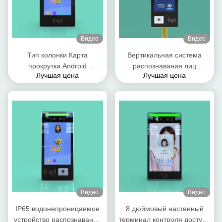
Видео
Видео
Тип колонки Карта
Вертикальная система
прокрутки Android
распознавания лиц
Лучшая цена
Лучшая цена
распознавание лица
Система контроля доступа
терминальное устройство 8
к терминалу Android версия
дюймов
7.1 300cd Яркость
Видео
Видео
IP65 водонепроницаемое
8 дюймовый настенный
устройство распознавания
терминал контроля доступа