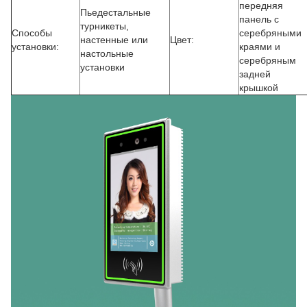
передняя
Пьедестальные
панель с
турникеты,
Способы
серебряными
настенные или
Цвет:
установки:
краями и
настольные
серебряным
установки
задней
крышкой