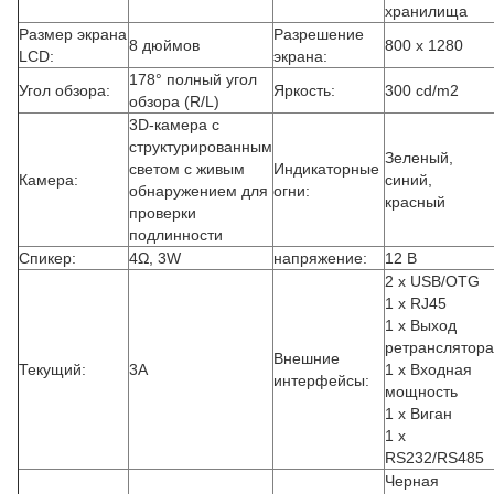
хранилища
Размер экрана
Разрешение
8 дюймов
800 x 1280
LCD:
экрана:
178° полный угол
Угол обзора:
Яркость:
300 cd/m2
обзора (R/L)
3D-камера с
структурированным
Зеленый,
светом с живым
Индикаторные
Камера:
синий,
обнаружением для
огни:
красный
проверки
подлинности
Спикер:
4Ω, 3W
напряжение:
12 В
2 x USB/OTG
1 x RJ45
1 x Выход
ретранслятора
Внешние
Текущий:
3А
1 x Входная
интерфейсы:
мощность
1 x Виган
1 x
RS232/RS485
Черная