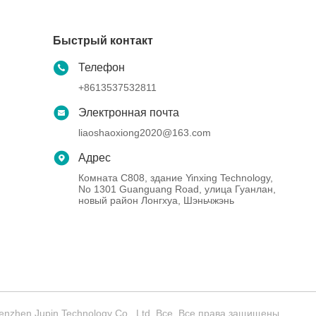
Быстрый контакт
Телефон
+8613537532811
Электронная почта
liaoshaoxiong2020@163.com
Адрес
Комната C808, здание Yinxing Technology,
No 1301 Guanguang Road, улица Гуанлан,
новый район Лонгхуа, Шэньчжэнь
zhen Jupin Technology Co., Ltd. Все. Все права защищены.