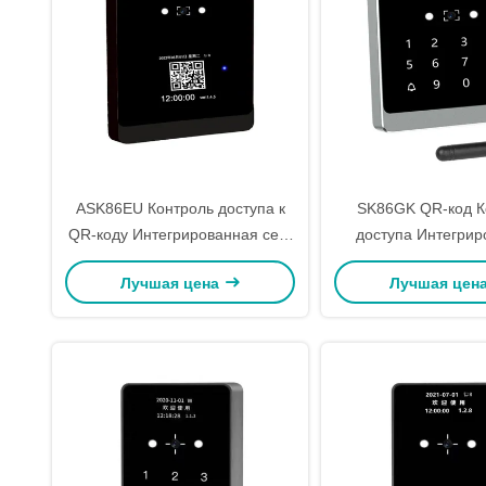
ASK86EU Контроль доступа к
SK86GK QR-код К
QR-коду Интегрированная сеть
доступа Интегрир
машинные опции: 4G
машина Xtensa 32-б
Лучшая цена
Лучшая цен
(необязательно) / Ethernet / Wi-
Двухъядерный про
Fi
коммуникац