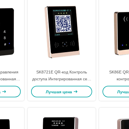
правления
SK8721E QR-код Контроль
SK86E QR
рованная
доступа Интегрированная сеть
контро
1, TDD
машины: Ethernet/WIFI
Интегриров
а
Лучшая цена
Лучш
0/B41)
Темперная стеклянная панель:
12V/500mA (
9H