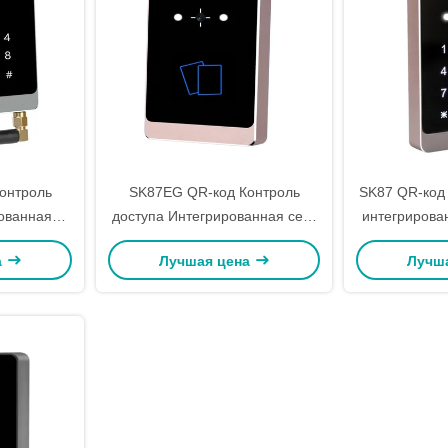
онтроль
SK87EG QR-код Контроль
SK87 QR-код 
ованная
доступа Интегрированная сеть
интегрирова
итный LX6
машины Опции: 4G
код, Bluetoo
а
Лучшая цена
Лучш
цессор 4G
(необязательно) / Ethernet /
карта, NFC, 
ия
WIFI