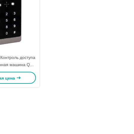
Контроль доступа
нная машина QR-
th, IC-карта, CPU-
ая цена
сенсорный пароль