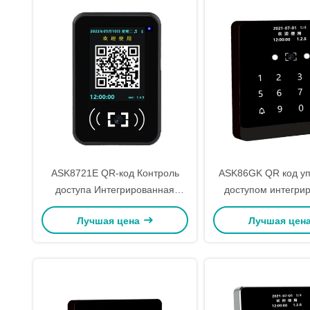
ASK8721E QR-код Контроль
ASK86GK QR код у
доступа Интегрированная
доступом интегри
машина DC12V/500mA
машина LTE Cat.
Лучшая цена
Лучшая цен
(поддерживает 5-30V)
(B34/B38/B39/B4
Водонепроницаемость Уровень
IPX65