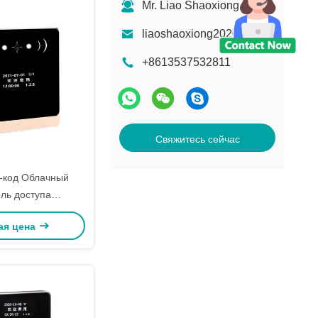
Mr. Liao Shaoxiong
liaoshaoxiong2020@163.com
+8613537532811
Свяжитесь сейчас
-код Облачный
ль доступа
анная машина DC
ая цена
поддерживает 5-
30V)