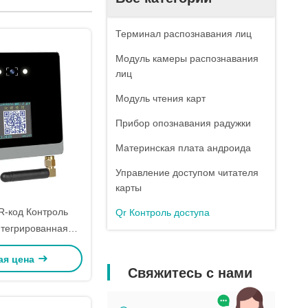
Терминал распознавания лиц
Модуль камеры распознавания
лиц
Модуль чтения карт
Прибор опознавания радужки
Материнская плата андроида
Управление доступом читателя
карты
-код Контроль
Qr Контроль доступа
нтегрированная
RTOS Встроенная
ая цена
ма BLE 4.1
Свяжитесь с нами