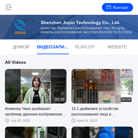
Контакт
Shenzhen Jupin Technology Co., Ltd.
качество Терминал распознавания лиц, Модуль
камеры распознавания лиц manufacturer from China
ДОМОЙ
ВИДЕОЗАПИСИ
PLAYLIST
WEBSITE
All Videos
00:39
00:09
Инженер Чжао разбирает
10.1-дюймовое устройство
проблему двоения изображения
распознавания лица в
на 43-дюймовом экране
муниципальном детском саду
July 05, 2025
April 24, 2025