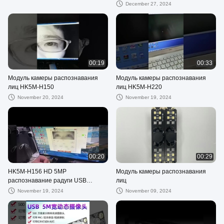
динамическая камера с
December 27, 2024
устройством управления
посещаемостью
00:19
00:33
Модуль камеры распознавания
Модуль камеры распознавания
лиц HK5M-H150
лиц HK5M-H220
November 20, 2024
November 19, 2024
00:20
00:29
HK5M-H156 HD 5MP
Модуль камеры распознавания
распознавание радуги USB
лиц
Компьютерная камера
November 19, 2024
November 09, 2024
Промышленный модуль 1080p
инфракрасный свет H150