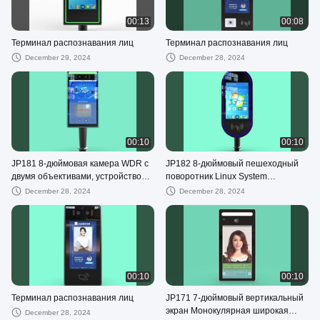
00:13
00:08
Терминал распознавания лиц
Терминал распознавания лиц
December 29, 2024
December 28, 2024
00:10
00:10
JP181 8-дюймовая камера WDR с
JP182 8-дюймовый пешеходный
двумя объективами, устройство
поворотник Linux System
управления доступом к
распознавание лица и устройство
December 28, 2024
December 28, 2024
пешеходам с чтением карт
управления доступом к карте
00:10
00:10
Терминал распознавания лиц
JP171 7-дюймовый вертикальный
экран Монокулярная широкая
December 28, 2024