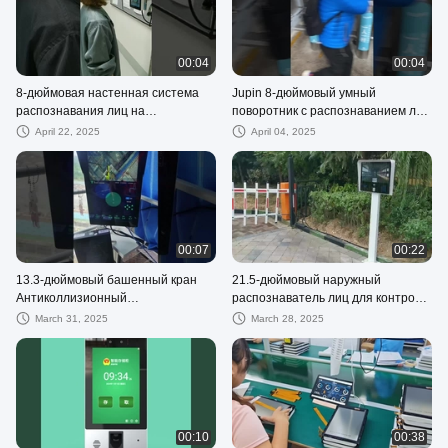
00:04
00:04
8-дюймовая настенная система
Jupin 8-дюймовый умный
распознавания лиц на
поворотник с распознаванием лиц
производственном заводе
и системой доступа к картам
April 22, 2025
April 04, 2025
00:07
00:22
13.3-дюймовый башенный кран
21.5-дюймовый наружный
Антиколлизионный
распознаватель лиц для контроля
интегрированный аппарат
доступа к жилым помещениям
March 31, 2025
March 28, 2025
00:10
00:38